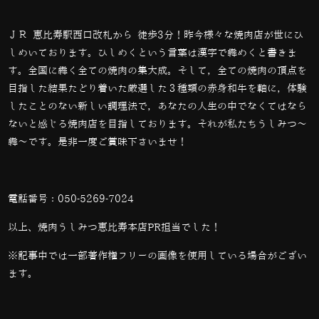
ＪＲ 恵比寿駅西口改札から 徒歩3分！昨今様々な焼肉店が世にひ
しめいております。ひしめくという言葉は漢字で犇めくと書きま
す。全国に犇く全ての焼肉の集大成。そして，全ての焼肉の頂点を
目指した結果たどり着いた厳選した３種類の赤身和牛を軸に，体験
したことのない新しい調理法で，あなたの人生の中でなくてはなら
ないと感じる焼肉店を目指しております。それが私たちうしみつ～
犇～です。是非一度ご賞味下さいませ！
電話番号：
050-5269-7024
以上、焼肉うしみつ恵比寿本店PR担当でした！
※記事中では一部著作権フリーの画像を使用している場合がござい
ます。