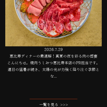
2026.7.29
恵比寿ディナーの最適解！真夏の夜を彩る肉の饗宴
こんにちは。焼肉うしみつ恵比寿本店のPR担当です。
連日の猛暑が続き、太陽の光が力強く降り注ぐ季節と
な...
一覧を見る >>>