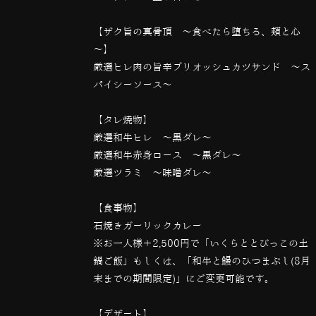
【ザク旨の真骨頂 ～食べたら堕ちる、頬と心
～】
厳選ヒレ肉の旨辛ブリオッシュカツサンド ～ス
パイシーソース～
【タレ焼物】
厳選和牛ヒレ ～黒ダレ～
厳選和牛赤身ロース ～黒ダレ～
厳選ツラミ 〜味噌ダレ〜
【食事物】
石焼きガーリックカレー
※お一人様＋2,500円で「いくらととびっこの土
鍋ご飯」もしくは、「和牛と鰻のひつまぶし(8月
末までの期間限定)」にご変更可能です。
【デザート】