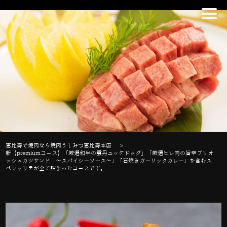
恵比寿で焼肉なら焼肉うしみつ恵比寿本店
>
新【premiumコース】「厳選和牛の雲丹ユッケドッグ」「厳選ヒレ肉の旨辛ブリオ
ッシュカツサンド ～スパイシーソース～」「石焼きガーリックカレー」を含むス
ペシャリテが全て詰まったコースです。