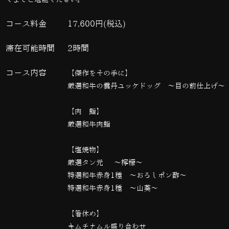
コース料金
17,600円(税込)
滞在可能時間
2時間
コース内容
【傑作をその手に】
厳選和牛の雲丹ユッケドッグ ～目の前仕上げ～
【肉 鮨】
厳選和牛肉鮨
【塩焼物】
厳選タン元 ～檸檬～
特選和牛赤身1種 ～おろしポン酢～
特選和牛赤身1種 ～山葵～
【箸休め】
キムチナムル盛り合わせ