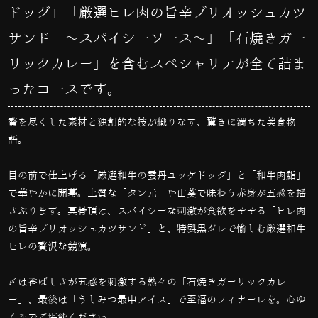
ドッグ」「厳選ヒレ肉の旨辛ブリオッシュカツ
サンド ～スパイシーソース～」「石焼きガー
リックカレー」を含むスペシャリテが全て詰ま
ったコースです。
贅を尽くした素材と独創的な技が織りなす、驚きに満ちた美食物
語。
目の前で仕上げる「厳選和牛の雲丹ユッケドッグ」と「和牛肉鮨」
で華やかに開幕。上質な「タン元」や山葵で味わう赤身が五感を揺
さぶります。真骨頂は、スパイシーな刺激が食欲をそそる「ヒレ肉
の旨辛ブリオッシュカツサンド」と、特製黒ダレで愉しむ厳選和牛
ヒレの贅沢な競演。
〆は香ばしさが五感を刺激する熱々の「石焼きガーリックカレ
ー」、最後は「うしみつ最中アイス」で至福のフィナーレを。心ゆ
くまでご堪能ください。