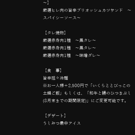
～】
厳選ヒレ肉の旨辛ブリオッシュカツサンド ～
スパイシーソース～
【タレ焼物】
厳選赤身肉1種 ～黒タレ～
厳選赤身肉1種 ～黒タレ～
厳選赤身肉1種 ～味噌ダレ～
【食 事】
旨辛担々冷麺
※お一人様＋2,500円で「いくらととびっこの
土鍋ご飯」もしくは、「和牛と鰻のひつまぶし
(8月末までの期間限定)」にご変更可能です。
【デザート】
うしみつ最中アイス