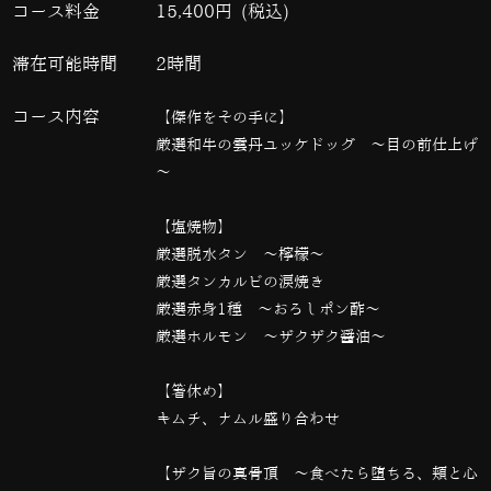
コース料金
15,400円 (税込)
滞在可能時間
2時間
コース内容
【傑作をその手に】
厳選和牛の雲丹ユッケドッグ ～目の前仕上げ
～
【塩焼物】
厳選脱水タン 〜檸檬〜
厳選タンカルビの涙焼き
厳選赤身1種 ～おろしポン酢～
厳選ホルモン ～ザクザク醤油～
【箸休め】
キムチ、ナムル盛り合わせ
【ザク旨の真骨頂 ～食べたら堕ちる、頬と心