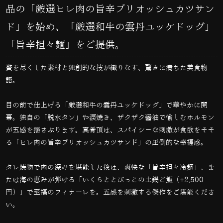
品の「厳選ヒレ肉の旨辛ブリオッシュカツサン
ド」を始め、「厳選和牛の雲丹ユッケドッグ」
「旨辛担々麺」をご提供。
贅を尽くした素材と独創的な技が織りなす、驚きに満ちた美食物
語。
目の前で仕上げる「厳選和牛の雲丹ユッケドッグ」で華やかに開
幕。独自の「脱水タン」や涙焼き、ザクザク醤油で愉しむホルモン
が五感を揺さぶります。真骨頂は、スパイシーな刺激が食欲をそそ
る「ヒレ肉の旨辛ブリオッシュカツサンド」の圧倒的な幸福感。
タレ焼物で肉の深みを堪能した後は、爽快な「旨辛担々冷麺」、ま
たは海の恵みが弾ける「いくらととびっこの土鍋ご飯（+2,500
円）」で至福のフィナーレを。五感を刺激する傑作をご堪能くださ
い。