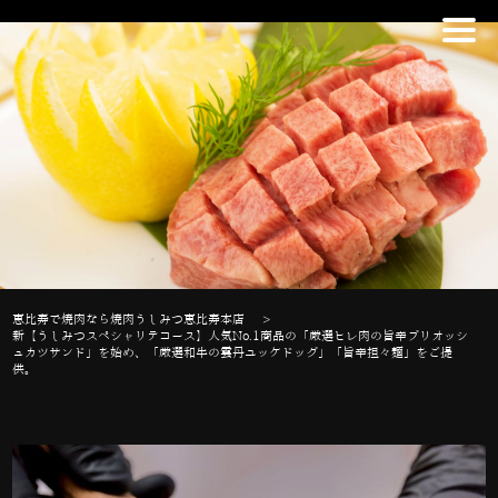
恵比寿で焼肉なら焼肉うしみつ恵比寿本店
>
新【うしみつスペシャリテコース】人気No.1商品の「厳選ヒレ肉の旨辛ブリオッシ
ュカツサンド」を始め、「厳選和牛の雲丹ユッケドッグ」「旨辛担々麺」をご提
供。