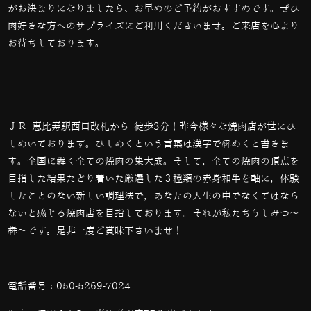
がお決まりになりましたら、お早めのご予約がおすすめです。ぜひ
肉好きな方へのサプライズにご利用くださいませ。ご来店を心より
お待ちしております。
ＪＲ 恵比寿駅西口改札から 徒歩3分！昨今様々な焼肉店が世にひ
しめいております。ひしめくという言葉は漢字で犇めくと書きま
す。全国に犇く全ての焼肉の集大成。そして，全ての焼肉の頂点を
目指した結果たどり着いた厳選した３種類の赤身和牛を軸に，体験
したことのない新しい調理法で，あなたの人生の中でなくてはなら
ないと感じる焼肉店を目指しております。それが私たちうしみつ～
犇～です。是非一度ご賞味下さいませ！
電話番号：
050-5269-7024