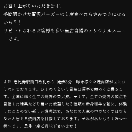
お召し上がりいただきます。
手間暇かけた贅沢バーガーは１度食べたらやみつきになる
かも？！
リピートされるお客様も多い当店自慢のオリジナルメニュ
ーです。
ＪＲ 恵比寿駅西口改札から 徒歩3分！昨今様々な焼肉店が世にひ
しめいております。ひしめくという言葉は漢字で犇めくと書きま
す。全国に犇く全ての焼肉の集大成。そして，全ての焼肉の頂点を
目指した結果たどり着いた厳選した３種類の赤身和牛を軸に，体験
したことのない新しい調理法で，あなたの人生の中でなくてはなら
ないと感じる焼肉店を目指しております。それが私たちうしみつ～
犇～です。是非一度ご賞味下さいませ！