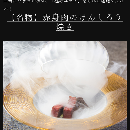
口当たりまろやかな、「極みユッケ」をぜひご堪能くださ
い！
【名物】赤身肉のけんしろう
焼き