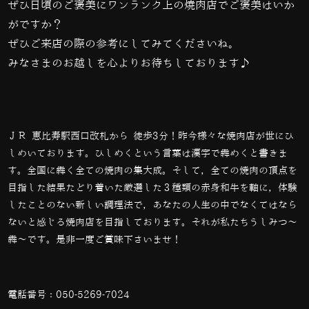
ぜひ日頃のご褒美にワンランク上の焼肉店でご褒美はいか
がですか？
ぜひご来店の際の参考にしてみてくださいね。
みなさまのお越しを心よりお待ちしております♪
ＪＲ 恵比寿駅西口改札から 徒歩3分！昨今様々な焼肉店が世にひ
しめいております。ひしめくという言葉は漢字で犇めくと書きま
す。全国に犇く全ての焼肉の集大成。そして，全ての焼肉の頂点を
目指した結果たどり着いた厳選した３種類の赤身和牛を軸に，体験
したことのない新しい調理法で，あなたの人生の中でなくてはなら
ないと感じる焼肉店を目指しております。それが私たちうしみつ～
犇～です。是非一度ご賞味下さいませ！
電話番号：
050-5269-7024