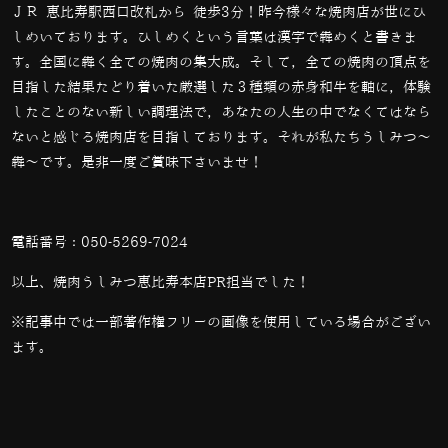
ＪＲ 恵比寿駅西口改札から 徒歩3分！昨今様々な焼肉店が世にひ
しめいております。ひしめくという言葉は漢字で犇めくと書きま
す。全国に犇く全ての焼肉の集大成。そして，全ての焼肉の頂点を
目指した結果たどり着いた厳選した３種類の赤身和牛を軸に，体験
したことのない新しい調理法で，あなたの人生の中でなくてはなら
ないと感じる焼肉店を目指しております。それが私たちうしみつ～
犇～です。是非一度ご賞味下さいませ！
電話番号：
050-5269-7024
以上、焼肉うしみつ恵比寿本店PR担当でした！
※記事中では一部著作権フリーの画像を使用している場合がござい
ます。