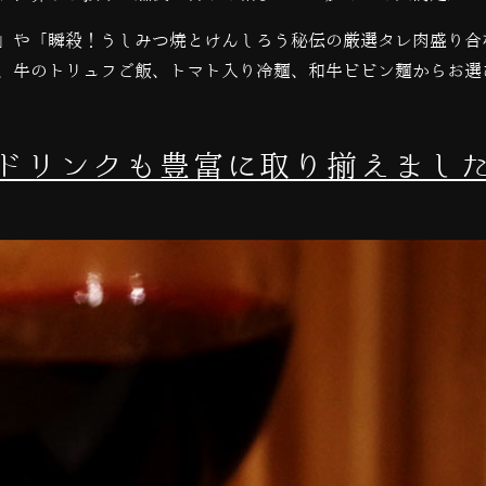
」や「瞬殺！うしみつ焼とけんしろう秘伝の厳選タレ肉盛り合
、牛のトリュフご飯、トマト入り冷麺、和牛ビビン麺からお選
ドリンクも豊富に取り揃えまし