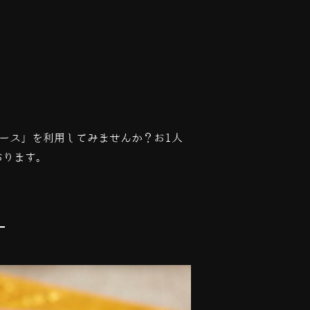
ース」を利用してみませんか？お
1
人
おります。
々