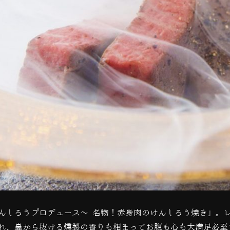
んしろうプロデュース～ 名物！赤身肉のけんしろう焼き」。
れ、鼻から抜ける燻製の香りも相まってお腹も心も大満足必至