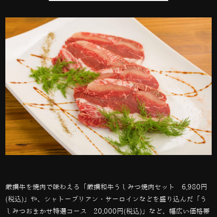
厳撰牛を焼肉で味わえる「厳撰和牛うしみつ焼肉セット
6,980
円
(
税込
)
」や、シャトーブリアン・サーロインなどを盛り込んだ「う
しみつおまかせ特選コース
20,000
円
(
税込
)
」など、幅広い価格帯