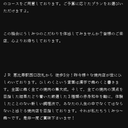
のコースをご用意しております。ご予算に応じたプランをお選びい
ただけますよ。
この機会にうしみつのこだわりを体感してみませんか？皆様のご来
店、心よりお待ちしております。
ＪＲ 恵比寿駅西口改札から 徒歩3分！昨今様々な焼肉店が世にひ
しめいております。ひしめくという言葉は漢字で犇めくと書きま
す。全国に犇く全ての焼肉の集大成。そして，全ての焼肉の頂点を
目指した結果たどり着いた厳選した３種類の赤身和牛を軸に，体験
したことのない新しい調理法で，あなたの人生の中でなくてはなら
ないと感じる焼肉店を目指しております。それが私たちうしみつ～
犇～です。是非一度ご賞味下さいませ！