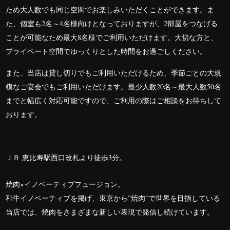
ため大人数でも同じ空間でお楽しみいただくことができます。
ま
た、個室も
2
名～
4
名様向けとなっておりますが、
2
部屋をつなげる
ことが可能なため最大
8
名様でご利用いただけます。大切な方と、
プライベート空間でゆっくりとした時間をお過ごしください。
また、当店は貸し切りでもご利用いただけるため、季節ごとの大規
模なご宴会でもご利用いただけます。最少人数
20
名～最大人数
50
名
までと幅広く対応可能ですので、ご利用の際はご相談をお待ちして
おります。
ＪＲ 恵比寿駅西口改札より徒歩3分。
焼肉×イノベーティブフュージョン。
和牛イノベーティブを掲げ、東京から”焼肉”で世界を目指している
当店では、焼肉をさまざまな新しい表現で発信し続けています。