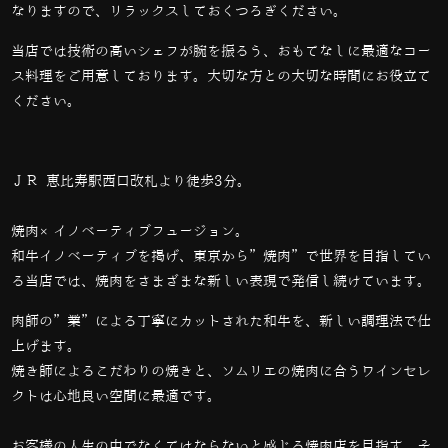
なりますので、リラックスしておくつろぎください。
当店では技術の高いシェフが腕を振るう、おもてなしに最適なコー
ス料理をご用意しております。大切な方との大切な時間にお役立て
ください。
ＪＲ 恵比寿駅西口改札より徒歩3分。
焼肉×イノベーティブフュージョン。
和牛イノベーティブを掲げ、東京から”焼肉”で世界を目指してい
る当店では、
焼肉をさまざまな新しい表現で発信し続けています。
肉師の”業”による丁寧にカットされた和牛を、新しい調理法で仕
上げます。
焼き師によるこだわりの焼きと、ソムリエの焼肉に合うワインセレ
クトは心地良い空間に最適です。
お客様の人生の中でなくてはならないと感じる焼肉店を目指す。そ