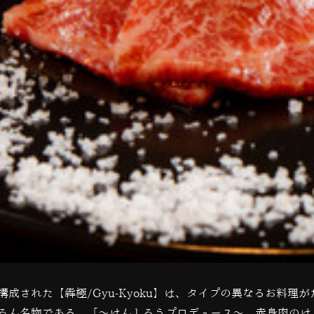
構成された【犇極
/Gyu-Kyoku
】は、タイプの異なるお料理が
ろん名物である、「〜けんしろうプロデュース〜 赤身肉のけ