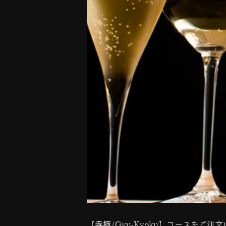
【犇極
/Gyu-Kyoku
】コースをご注文