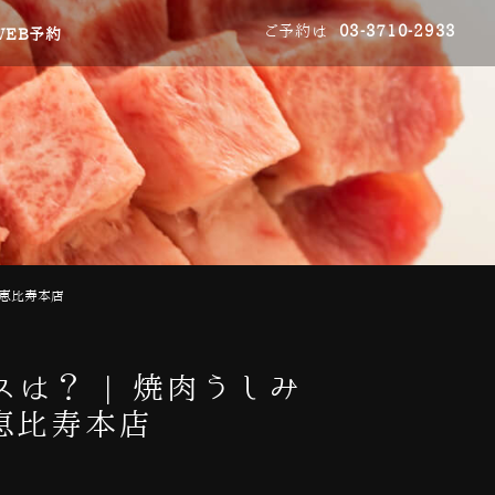
ご予約は
03-3710-2933
WEB予約
つ恵比寿本店
は？ | 焼肉うしみ
恵比寿本店