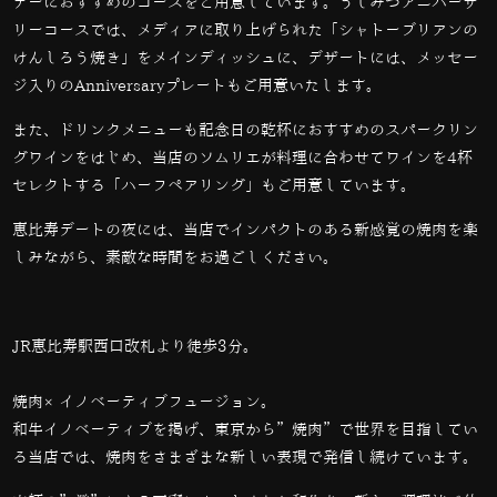
ナーにおすすめのコースをご用意しています。うしみつアニバーサ
リーコースでは、メディアに取り上げられた「
シャトーブリアンの
けんしろう焼き」を
メインディッシュに、デザートには、メッセー
ジ入りのAnniversaryプレートもご用意いたします。
また、ドリンクメニューも記念日の乾杯におすすめのスパークリン
グワインをはじめ、当店のソムリエが料理に合わせてワインを4杯
セレクトする「ハーフペアリング」もご用意しています。
恵比寿デートの夜には、当店でインパクトのある新感覚の焼肉を楽
しみながら、素敵な時間をお過ごしください。
JR恵比寿駅西口改札より徒歩3分。
焼肉×イノベーティブフュージョン。
和牛イノベーティブを掲げ、東京から”焼肉”で世界を目指してい
る当店では、
焼肉をさまざまな新しい表現で発信し続けています。