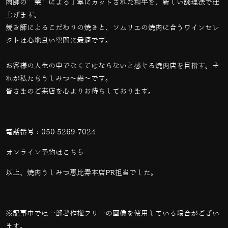
肉師の”業”による丁寧にカットされた和牛を、新しい調理法で仕
上げます。
焼き師によるこだわりの焼きと、ソムリエの焼肉に合うワインセレ
クトは心地良い空間に最適です。
お客様の人生の中でなくてはならないと感じる焼肉店を目指す。そ
れが私たちうしみつ～犇～です。
皆さまのご来店を心よりお待ちしております。
電話番号：
050-5269-7024
オンライン予約は
こちら
以上、焼肉うしみつ恵比寿本店PR担当でした。
※記事中では一部著作権フリーの画像を使用している場合がござい
ます。