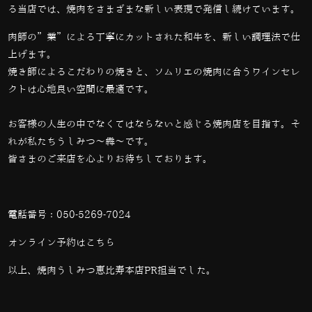
る当店では、
焼肉をさまざまな新しい表現で発信し続けています。
肉師の”業”による丁寧にカットされた和牛を、新しい調理法で仕
上げます。
焼き師によるこだわりの焼きと、ソムリエの焼肉に合うワインセレ
クトは心地良い空間に最適です。
お客様の人生の中でなくてはならないと感じる焼肉店を目指す。そ
れが私たちうしみつ～犇～です。
皆さまのご来店を心よりお待ちしております。
電話番号：
050-5269-7024
オンライン予約は
こちら
以上、焼肉うしみつ恵比寿本店PR担当でした。