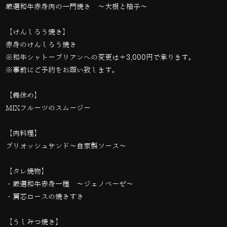
厳選和牛赤身肉の一門焼き 〜大根と柚子〜
【けんしろう焼き】
赤身のけんしろう焼き
※和牛シャトーブリアンへの変更は＋3,000円で承ります。
※事前にご予約をお願い致します。
【犇休め】
MIXフルーツのスムージー
【肉料理】
ブリオッシュサンド〜自家製ソース〜
【タレ焼物】
・厳選和牛赤身一種 〜ジェノベーゼ〜
・肩芯ロースの焼きすき
【うしみつ焼き】