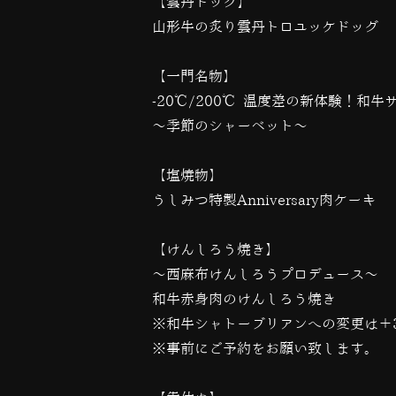
【雲丹ドッグ】
山形牛の炙り雲丹トロユッケドッグ
【一門名物】
-20℃/200℃ 温度差の新体験！和
〜季節のシャーベット〜
【塩焼物】
うしみつ特製Anniversary肉ケーキ
【けんしろう焼き】
〜西麻布けんしろうプロデュース〜
和牛赤身肉のけんしろう焼き
※和牛シャトーブリアンへの変更は＋3
※事前にご予約をお願い致します。