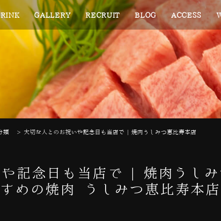
RINK
GALLERY
RECRUIT
BLOG
ACCESS
分類
>
大切な人とのお祝いや記念日も当店で | 焼肉うしみつ恵比寿本店
や記念日も当店で | 焼肉うし
すめの焼肉 うしみつ恵比寿本店