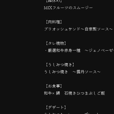
【犇休め】
MIXフルーツのスムージー
【肉料理】
ブリオッシュサンド〜自家製ソース〜
【タレ焼物】
・厳選和牛赤身一種 〜ジェノベーゼ
【うしみつ焼き】
うしみつ焼き 〜雲丹ソース〜
【お食事】
和牛×鰻 石焼きひつまぶしご飯
【デザート】