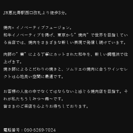
JR恵比寿駅西口改札より徒歩3分。
焼肉×イノベーティブフュージョン。
和牛イノベーティブを掲げ、東京から”焼肉”で世界を目指してい
る当店では、
焼肉をさまざまな新しい表現で発信し続けています。
肉師の”業”による丁寧にカットされた和牛を、新しい調理法で仕
上げます。
焼き師によるこだわりの焼きと、ソムリエの焼肉に合うワインセレ
クトは心地良い空間に最適です。
お客様の人生の中でなくてはならないと感じる焼肉店を目指す。そ
れが私たちうしみつ～犇～です。
皆さまのご来店を心よりお待ちしております。
電話番号：
050-5269-7024