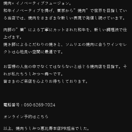
焼肉×イノベーティブフュージョン。
和牛イノベーティブを掲げ、東京から”焼肉”で世界を目指してい
る当店では、
焼肉をさまざまな新しい表現で発信し続けています。
肉師の”業”による丁寧にカットされた和牛を、新しい調理法で仕
上げます。
焼き師によるこだわりの焼きと、ソムリエの焼肉に合うワインセレ
クトは心地良い空間に最適です。
お客様の人生の中でなくてはならないと感じる焼肉店を目指す。そ
れが私たちうしみつ～犇～です。
皆さまのご来店を心よりお待ちしております。
電話番号：
050-5269-7024
オンライン予約は
こちら
以上、焼肉うしみつ恵比寿本店PR担当でした。