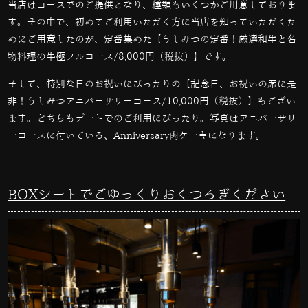
当店はコースでのご提供となり、種類もいくつかご用意しておりま
す。その中で、初めてご利用いただく方に当店を知っていただくた
めにご用意したのが、定番集めた【うしみつの定番！厳選和牛と名
物料理の牛極フルコース
/8,000
円（税抜）】です。
そして、特別な日のお祝いにぴったりの【記念日、お祝いの席に是
非！うしみつアニバーサリーコース
/10,000
円（税抜）】もござい
ます。どちらもデートでのご利用にぴったり。写真はアニバーサリ
ーコースに付いている、
Anniversary
肉ケーキになります。
BOX
シートでごゆっくりおくつろぎください