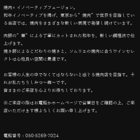
焼肉×イノベーティブフュージョン。
和牛イノベーティブを掲げ、東京から”焼肉”で世界を目指してい
る当店では、
焼肉をさまざまな新しい表現で発信し続けています。
肉師の”業”による丁寧にカットされた和牛を、新しい調理法で仕
上げます。
焼き師によるこだわりの焼きと、ソムリエの焼肉に合うワインセレ
クトは心地良い空間に最適です。
お客様の人生の中でなくてはならないと感じる焼肉店を目指す。そ
れが私たちうしみつ～犇～です。
皆さまのご来店を心よりお待ちしております。
※ご来店の際はお電話かホームページで営業日をご確認の上、ご来
店いただけます様よろしくお願い申し上げます。
電話番号：
050-5269-7024