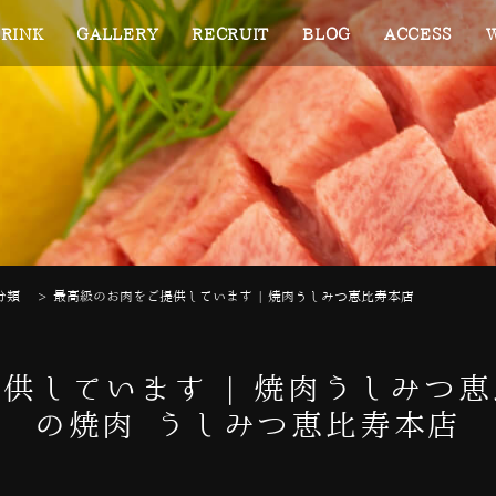
RINK
GALLERY
RECRUIT
BLOG
ACCESS
分類
>
最高級のお肉をご提供しています | 焼肉うしみつ恵比寿本店
供しています | 焼肉うしみつ
の焼肉 うしみつ恵比寿本店