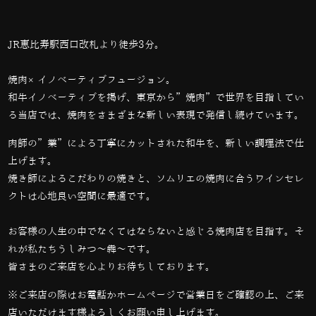
JR恵比寿駅西口改札より徒歩3分。
焼肉×イノベーティブフュージョン。
和牛イノベーティブを掲げ、東京から”焼肉”で世界を目指してい
る当店では、
焼肉をさまざまな新しい表現で発信し続けています。
肉師の”業”による丁寧にカットされた和牛を、新しい調理法で仕
上げます。
焼き師によるこだわりの焼きと、ソムリエの焼肉に合うワインセレ
クトは心地良い空間に最適です。
お客様の人生の中でなくてはならないと感じる焼肉店を目指す。そ
れが私たちうしみつ～犇～です。
皆さまのご来店を心よりお待ちしております。
※ご来店の際はお電話かホームページで営業日をご確認の上、ご来
店いただけます様よろしくお願い申し上げます。