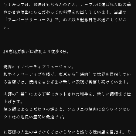
うしみつでは、お味はもちろんのこと、テーブルに運ばれた時の華
やかさや演出にもこだわってお料理をお出ししています。当店の
「アニバーサリーコース」で、心に残る記念日をお過ごしくださ
い。
JR恵比寿駅西口改札より徒歩3分。
焼肉×イノベーティブフュージョン。
和牛イノベーティブを掲げ、東京から”焼肉”で世界を目指してい
る当店では、
焼肉をさまざまな新しい表現で発信し続けています。
肉師の”業”による丁寧にカットされた和牛を、新しい調理法で仕
上げます。
焼き師によるこだわりの焼きと、ソムリエの焼肉に合うワインセレ
クトは心地良い空間に最適です。
お客様の人生の中でなくてはならないと感じる焼肉店を目指す。そ