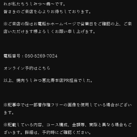
れが私たちうしみつ～犇～です。
皆さまのご来店を心よりお待ちしております。
※ご来店の際はお電話かホームページで営業日をご確認の上、ご来
店いただけます様よろしくお願い申し上げます。
電話番号：
050-5269-7024
オンライン予約は
こちら
以上、焼肉うしみつ恵比寿本店PR担当でした。
※記事中では一部著作権フリーの画像を使用している場合がござい
ます。
※記載している内容、コース構成、金額等、実際と異なる場合もご
ざいます。詳細は、予約時にご確認ください。