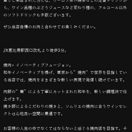
車でご来店された方には、ウーロン茶や緑茶などの定番ドリンクか
ら、ワイン品種のぶどうジュースなど変わり種の、アルコール以外
のソフトドリンクも多数ございます。
ぜひ当店自慢のお肉と合わせてお楽しみください。
JR恵比寿駅西口改札より徒歩3分。
焼肉×イノベーティブフュージョン。
和牛イノベーティブを掲げ、東京から”焼肉”で世界を目指してい
る当店では、
焼肉をさまざまな新しい表現で発信し続けています。
肉師の”業”による丁寧にカットされた和牛を、新しい調理法で仕
上げます。
焼き師によるこだわりの焼きと、ソムリエの焼肉に合うワインセレ
クトは心地良い空間に最適です。
お客様の人生の中でなくてはならないと感じる焼肉店を目指す。そ