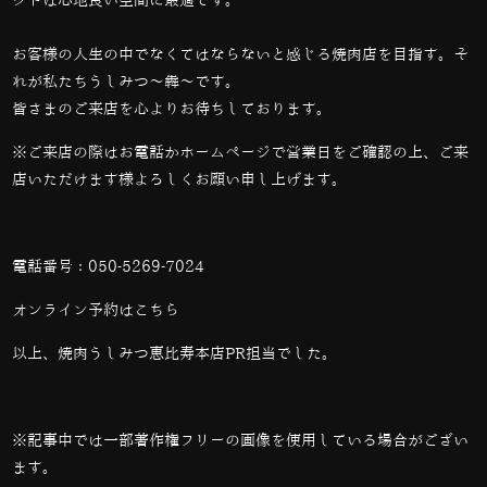
クトは心地良い空間に最適です。
お客様の人生の中でなくてはならないと感じる焼肉店を目指す。そ
れが私たちうしみつ～犇～です。
皆さまのご来店を心よりお待ちしております。
※ご来店の際はお電話かホームページで営業日をご確認の上、ご来
店いただけます様よろしくお願い申し上げます。
電話番号：
050-5269-7024
オンライン予約は
こちら
以上、焼肉うしみつ恵比寿本店PR担当でした。
※記事中では一部著作権フリーの画像を使用している場合がござい
ます。