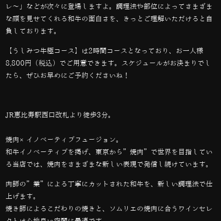
レ～」などが次々に登場しますよ。調理法や部位によってさまざま
な顔を見せてくれる和牛の面白さを、きっとご理解いただけると自
負しております。
【うしみつ牛極コース】は
2
時間コースとなっており、お一人様
8,800
円（税込）でご用意できます。スケジュールがお決まりでし
たら、ぜひお早めにご予約くださいね！
JR恵比寿駅西口改札より徒歩3分。
焼肉×イノベーティブフュージョン。
和牛イノベーティブを掲げ、東京から”焼肉”で世界を目指してい
る当店では、
焼肉をさまざまな新しい表現で発信し続けています。
肉師の”業”による丁寧にカットされた和牛を、新しい調理法で仕
上げます。
焼き師によるこだわりの焼きと、ソムリエの焼肉に合うワインセレ