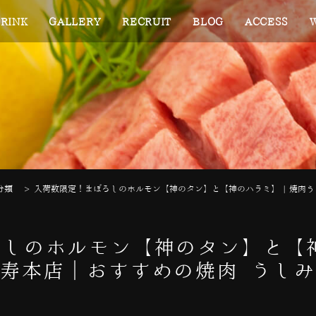
RINK
GALLERY
RECRUIT
BLOG
ACCESS
分類
>
入荷数限定！まぼろしのホルモン【神のタン】と【神のハラミ】 | 焼肉
しのホルモン【神のタン】と【神
寿本店｜おすすめの焼肉 うし