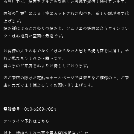
る当店では、
焼肉をさまざまな新しい表現で発信し続けています。
肉師の”業”による丁寧にカットされた和牛を、新しい調理法で仕
上げます。
焼き師によるこだわりの焼きと、ソムリエの焼肉に合うワインセレ
クトは心地良い空間に最適です。
お客様の人生の中でなくてはならないと感じる焼肉店を目指す。そ
れが私たちうしみつ～犇～です。
皆さまのご来店を心よりお待ちしております。
※ご来店の際はお電話かホームページで営業日をご確認の上、ご来
店いただけます様よろしくお願い申し上げます。
電話番号：
050-5269-7024
オンライン予約は
こちら
以上、焼肉うしみつ恵比寿本店PR担当でした。