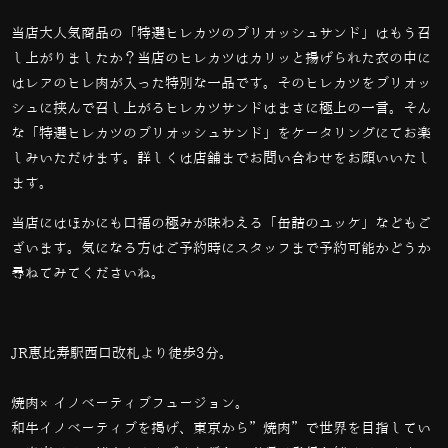
当店大人気商品の「特選ヒレカツのブリオッシュサンド」はもう召
し上がりましたか？当店のヒレカツはカリッと揚げられた衣の中に
はレアのヒレ肉が入った特別な一品です。そのヒレカツをブリオッ
シュに挟んで召し上がるヒレカツサンドはまさに極上の一言。そん
な「特選ヒレカツのブリオッシュサンド」をケータリングにてお楽
しみいただけます。詳しくは店舗までお問い合わせをお願いいたし
ます。
当店にはほかにも口福の極みが味わえる「缶詰のユッケ」などもご
ざいます。気になる方はご予約時にスタッフまで予約可能かどうか
尋ねてみてくださいね。
JR恵比寿駅西口改札より徒歩3分。
焼肉×イノベーティブフュージョン。
和牛イノベーティブを掲げ、東京から”焼肉”で世界を目指してい