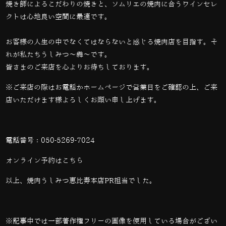
焼き師によるこだわりの焼きと、ソムリエの焼肉に合うワインセレ
クトは心地良い空間に最適です。
お客様の人生の中でなくてはならないと感じる焼肉店を目指す。そ
れが私たちうしみつ～犇～です。
皆さまのご来店を心よりお待ちしております。
※ご来店の際はお電話かホームページで営業日をご確認の上、ご来
店いただけます様よろしくお願い申し上げます。
電話番号：
050-5269-7024
オンライン予約は
こちら
以上、焼肉うしみつ恵比寿本店PR担当でした。
※記事中では一部著作権フリーの画像を使用している場合がござい