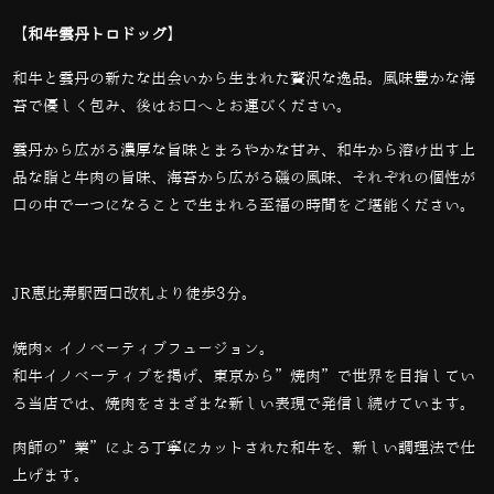
【和牛雲丹トロドッグ】
和牛と雲丹の新たな出会いから生まれた贅沢な逸品。風味豊かな海
苔で優しく包み、後はお口へとお運びください。
雲丹から広がる濃厚な旨味とまろやかな甘み、和牛から溶け出す上
品な脂と牛肉の旨味、海苔から広がる磯の風味、それぞれの個性が
口の中で一つになることで生まれる至福の時間をご堪能ください。
JR恵比寿駅西口改札より徒歩3分。
焼肉×イノベーティブフュージョン。
和牛イノベーティブを掲げ、東京から”焼肉”で世界を目指してい
る当店では、
焼肉をさまざまな新しい表現で発信し続けています。
肉師の”業”による丁寧にカットされた和牛を、新しい調理法で仕
上げます。