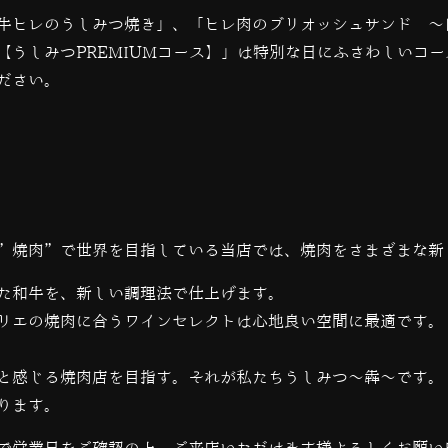
牛ヒレのうしみつ焼き」、「ヒレ肉のブリオッシュサンド 〜
【うしみつ
PREMIUM
コース】」は特別な日にふさわしいコー
ださい。
”焼肉”で世界を目指している当店では、
焼肉をさまざまな新
た和牛を、新しい調理法で仕上げます。
リエの焼肉に合うワインセレクトは心地良い空間に最適です。
と感じる焼肉店を目指す。それが私たちうしみつ～犇～です。
ります。