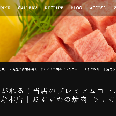
RINK
GALLERY
RECRUIT
BLOG
ACCESS
分類
>
究極の缶詰も召し上がれる！当店のプレミアムコースをご紹介！ | 焼肉
がれる！当店のプレミアムコース
寿本店｜おすすめの焼肉 うし