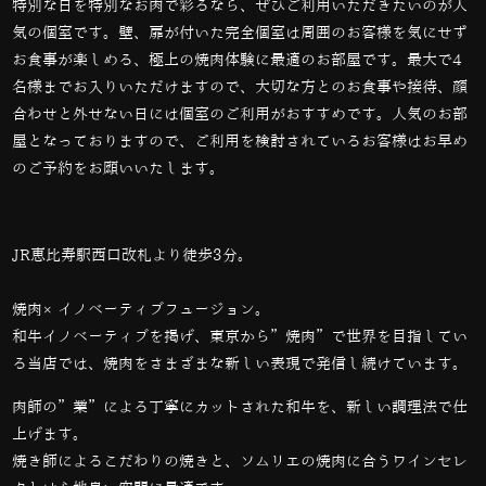
特別な日を特別なお肉で彩るなら、ぜひご利用いただきたいのが人
気の個室です。壁、扉が付いた完全個室は周囲のお客様を気にせず
お食事が楽しめる、極上の焼肉体験に最適のお部屋です。最大で
4
名様までお入りいただけますので、大切な方とのお食事や接待、顔
合わせと外せない日には個室のご利用がおすすめです。人気のお部
屋となっておりますので、ご利用を検討されているお客様はお早め
のご予約をお願いいたします。
JR恵比寿駅西口改札より徒歩3分。
焼肉×イノベーティブフュージョン。
和牛イノベーティブを掲げ、東京から”焼肉”で世界を目指してい
る当店では、
焼肉をさまざまな新しい表現で発信し続けています。
肉師の”業”による丁寧にカットされた和牛を、新しい調理法で仕
上げます。
焼き師によるこだわりの焼きと、ソムリエの焼肉に合うワインセレ