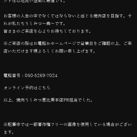
クトは心地良い空間に最適です。
お客様の人生の中でなくてはならないと感じる焼肉店を目指す。そ
れが私たちうしみつ～犇～です。
皆さまのご来店を心よりお待ちしております。
※ご来店の際はお電話かホームページで営業日をご確認の上、ご来
店いただけます様よろしくお願い申し上げます。
電話番号：
050-5269-7024
オンライン予約は
こちら
以上、焼肉うしみつ恵比寿本店PR担当でした。
※記事中では一部著作権フリーの画像を使用している場合がござい
ます。