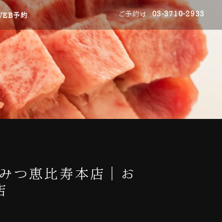
ご予約は
03-3710-2933
WEB予約
しみつ恵比寿本店｜お
店