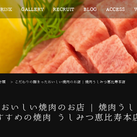
RINK
GALLERY
RECRUIT
BLOG
ACCESS
分類
>
こだわりの詰まったおいしい焼肉のお店 | 焼肉うしみつ恵比寿本店
おいしい焼肉のお店 | 焼肉う
すすめの焼肉 うしみつ恵比寿本