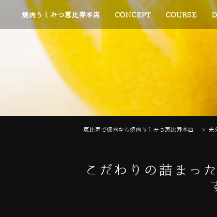
焼肉うしみつ恵比寿本店
CONCEPT
COURSE
D
恵比寿で焼肉なら焼肉うしみつ恵比寿本店
>
未
こだわりの詰まった