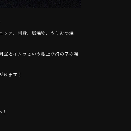
。
ユッケ、刺身、塩焼物、うしみつ焼
帆立とイクラという極上な海の幸の組
だけます！
い！