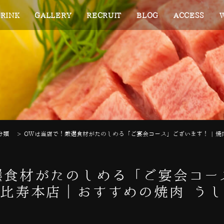
RINK
GALLERY
RECRUIT
BLOG
ACCESS
分類
>
GWは当店で！厳選食材がたのしめる「ご宴会コース」ございます！ | 
選食材がたのしめる「ご宴会コース
比寿本店｜おすすめの焼肉 う