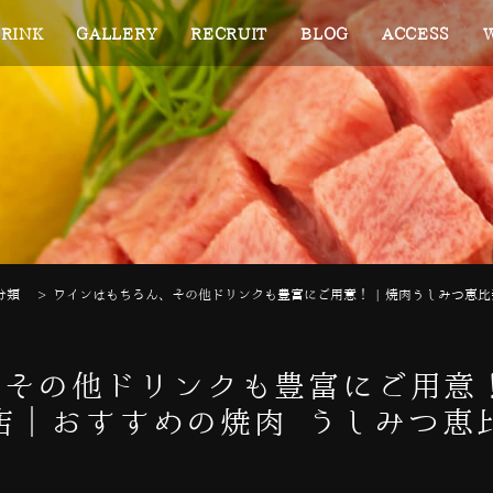
RINK
GALLERY
RECRUIT
BLOG
ACCESS
分類
>
ワインはもちろん、その他ドリンクも豊富にご用意！ | 焼肉うしみつ恵比
その他ドリンクも豊富にご用意！
店｜おすすめの焼肉 うしみつ恵