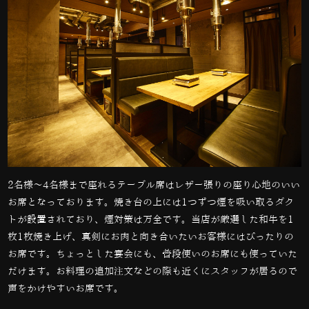
2
名様～
4
名様まで座れるテーブル席はレザー張りの座り心地のいい
お席となっております。焼き台の上には
1
つずつ煙を吸い取るダク
トが設置されており、煙対策は万全です。当店が厳選した和牛を
1
枚
1
枚焼き上げ、真剣にお肉と向き合いたいお客様にはぴったりの
お席です。ちょっとした宴会にも、普段使いのお席にも使っていた
だけます。お料理の追加注文などの際も近くにスタッフが居るので
声をかけやすいお席です。