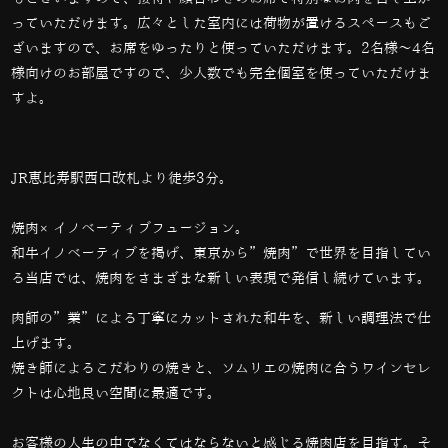
っていただけます。広々とした室内には荷物が置けるスペースもご
ざいますので、お席をゆったりと使っていただけます。
2
名様～
4
名
様向けのお部屋ですので、少人数でも完全個室を使っていただけま
すよ。
JR恵比寿駅西口改札より徒歩3分。
焼肉×イノベーティブフュージョン。
和牛イノベーティブを掲げ、東京から”焼肉”で世界を目指してい
る当店では、
焼肉をさまざまな新しい表現で発信し続けています。
肉師の”業”による丁寧にカットされた和牛を、新しい調理法で仕
上げます。
焼き師によるこだわりの焼きと、ソムリエの焼肉に合うワインセレ
クトは心地良い空間に最適です。
お客様の人生の中でなくてはならないと感じる焼肉店を目指す。そ