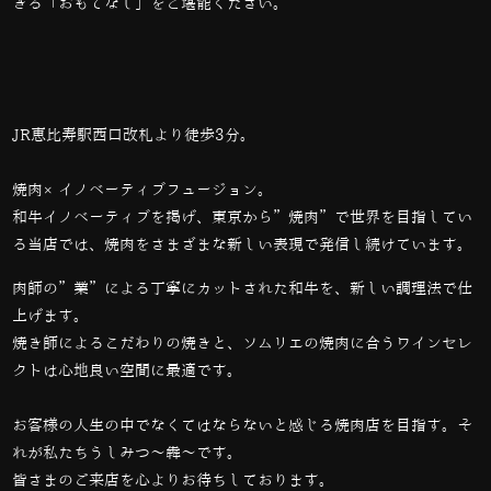
きる「おもてなし」をご堪能ください。
JR恵比寿駅西口改札より徒歩3分。
焼肉×イノベーティブフュージョン。
和牛イノベーティブを掲げ、東京から”焼肉”で世界を目指してい
る当店では、
焼肉をさまざまな新しい表現で発信し続けています。
肉師の”業”による丁寧にカットされた和牛を、新しい調理法で仕
上げます。
焼き師によるこだわりの焼きと、ソムリエの焼肉に合うワインセレ
クトは心地良い空間に最適です。
お客様の人生の中でなくてはならないと感じる焼肉店を目指す。そ
れが私たちうしみつ～犇～です。
皆さまのご来店を心よりお待ちしております。