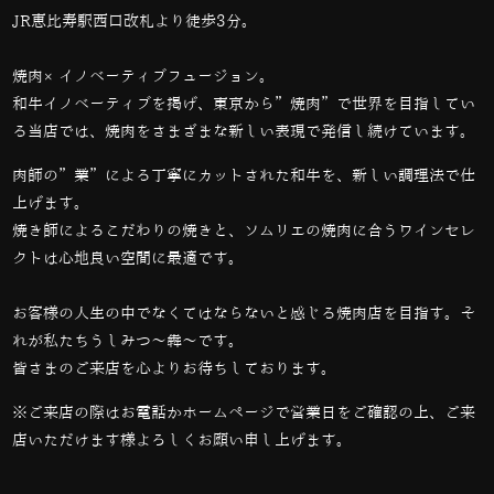
JR恵比寿駅西口改札より徒歩3分。
焼肉×イノベーティブフュージョン。
和牛イノベーティブを掲げ、東京から”焼肉”で世界を目指してい
る当店では、
焼肉をさまざまな新しい表現で発信し続けています。
肉師の”業”による丁寧にカットされた和牛を、新しい調理法で仕
上げます。
焼き師によるこだわりの焼きと、ソムリエの焼肉に合うワインセレ
クトは心地良い空間に最適です。
お客様の人生の中でなくてはならないと感じる焼肉店を目指す。そ
れが私たちうしみつ～犇～です。
皆さまのご来店を心よりお待ちしております。
※ご来店の際はお電話かホームページで営業日をご確認の上、ご来
店いただけます様よろしくお願い申し上げます。