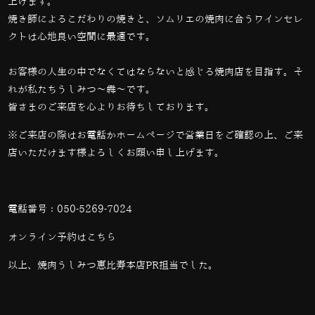
上げます。
焼き師によるこだわりの焼きと、ソムリエの焼肉に合うワインセレ
クトは心地良い空間に最適です。
お客様の人生の中でなくてはならないと感じる焼肉店を目指す。そ
れが私たちうしみつ～犇～です。
皆さまのご来店を心よりお待ちしております。
※ご来店の際はお電話かホームページで営業日をご確認の上、ご来
店いただけます様よろしくお願い申し上げます。
電話番号：
050-5269-7024
オンライン予約は
こちら
以上、焼肉うしみつ恵比寿本店PR担当でした。