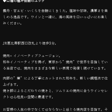
◆口福の極み缶詰のユッケ
雲丹・甘エビ・いくらを缶詰にしました。塩味や甘味、濃厚さを楽
しめる逸品です。ワインと一緒に、海の風味を口いっぱいにお楽し
みください。
JR恵比寿駅西口改札より徒歩3分。
焼肉×イノベーティブフュージョン。
和牛イノベーティブを掲げ、東京から”焼肉”で世界を目指してい
る当店では、
焼肉をさまざまな新しい表現で発信し続けています。
肉師の”業”による丁寧にカットされた和牛を、新しい調理法で仕
上げます。
焼き師によるこだわりの焼きと、ソムリエの焼肉に合うワインセレ
クトは心地良い空間に最適です。
お客様の人生の中でなくてはならないと感じる焼肉店を目指す。そ