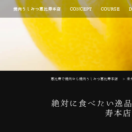
焼肉うしみつ恵比寿本店
CONCEPT
COURSE
D
恵比寿で焼肉なら焼肉うしみつ恵比寿本店
>
未
絶対に食べたい逸品
寿本店