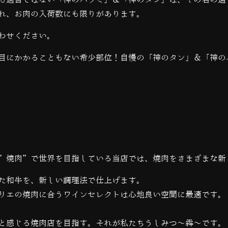
も過言ではない「神のハラミ」＆「神のタン」は、その名の通
れ、お肉の入荷数にも限りがあります。
わせください。
目にかかることもない希少部位！自慢の「神のタン」＆「神の
”焼肉”で世界を目指している当店では、
焼肉をさまざまな新
た和牛を、新しい調理法で仕上げます。
リエの焼肉に合うワインセレクトは心地良い空間に最適です。
と感じる焼肉店を目指す。それが私たちうしみつ～犇～です。