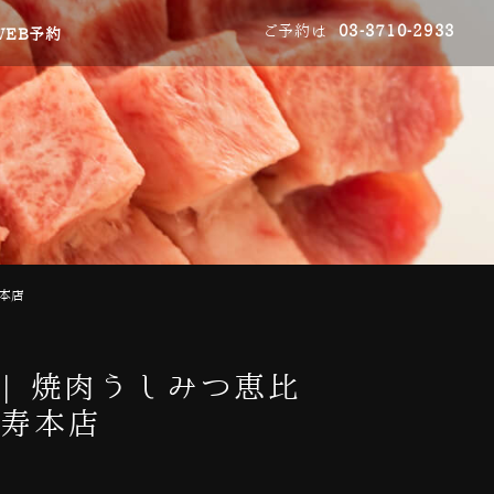
ご予約は
03-3710-2933
WEB予約
本店
| 焼肉うしみつ恵比
比寿本店