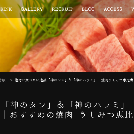
RINK
GALLERY
RECRUIT
BLOG
ACCESS
分類
>
絶対に食べたい逸品「神のタン」＆「神のハラミ」 | 焼肉うしみつ恵比寿
「神のタン」＆「神のハラミ」 
｜おすすめの焼肉 うしみつ恵