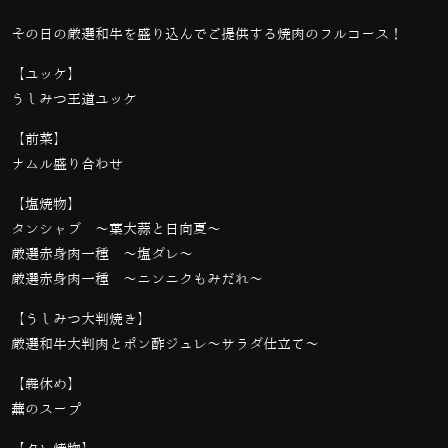
その日の厳選和牛を盛り込んでご提供する焼肉のフルコース！
【ユッケ】
うしみつ王道ユッケ
【前菜】
ナムル盛り合わせ
【塩焼物】
タンシャブ 〜葉大蒜と日向夏〜
厳選赤身肉一種 〜塩ダレ〜
厳選赤身肉一種 〜ニンニクもみだれ〜
【うしみつ大判焼き】
厳選和牛大判肉とポン酢ジュレ〜サラダ仕立て〜
【犇休め】
蕪のスープ