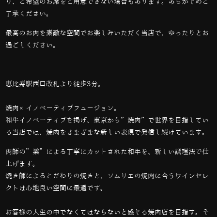
り、ご希望のお席をご用意できない場合もあります。あらかじめご
了承ください。
最高のお肉を素敵な空間でお楽しみいただく当店で、ゆったりとお
過ごしください。
恵比寿駅西口改札より徒歩3分。
焼肉×イノベーティブフュージョン。
和牛イノベーティブを掲げ、東京から”焼肉”で世界を目指してい
る当店では、
焼肉をさまざまな新しい表現で発信し続けています。
肉師の”業”による丁寧にカットされた和牛を、新しい調理法で仕
上げます。
焼き師によるこだわりの焼きと、ソムリエの焼肉に合うワインセレ
クトは心地良い空間に最適です。
お客様の人生の中でなくてはならないと感じる焼肉店を目指す。そ