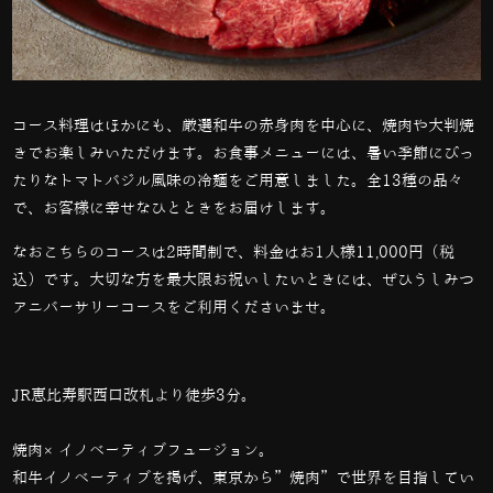
コース料理はほかにも、厳選和牛の赤身肉を中心に、焼肉や大判焼
きでお楽しみいただけます。お食事メニューには、暑い季節にぴっ
たりなトマトバジル風味の冷麺をご用意しました。全
13
種の品々
で、お客様に幸せなひとときをお届けします。
なおこちらのコースは
2
時間制で、料金はお
1
人様
11,000
円（税
込）です。大切な方を最大限お祝いしたいときには、ぜひうしみつ
アニバーサリーコースをご利用くださいませ。
JR恵比寿駅西口改札より徒歩3分。
焼肉×イノベーティブフュージョン。
和牛イノベーティブを掲げ、東京から”焼肉”で世界を目指してい