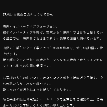
JR恵比寿駅西口改札より徒歩3分。
焼肉×イノベーティブフュージョン。
和牛イノベーティブを掲げ、東京から”焼肉”で世界を目指してい
る当店では、
焼肉をさまざまな新しい表現で発信し続けています。
肉師の”業”による丁寧にカットされた和牛を、新しい調理法で仕
上げます。
焼き師によるこだわりの焼きと、ソムリエの焼肉に合うワインセレ
クトは心地良い空間に最適です。
お客様の人生の中でなくてはならないと感じる焼肉店を目指す。そ
れが私たちうしみつ～犇～です。
皆さまのご来店を心よりお待ちしております。
※ご来店の際はお電話かホームページで営業日をご確認の上、ご来
店いただけます様よろしくお願い申し上げます。