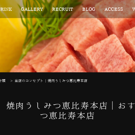
RINK
GALLERY
RECRUIT
BLOG
ACCESS
分類
>
当店のコンセプト | 焼肉うしみつ恵比寿本店
| 焼肉うしみつ恵比寿本店｜お
つ恵比寿本店