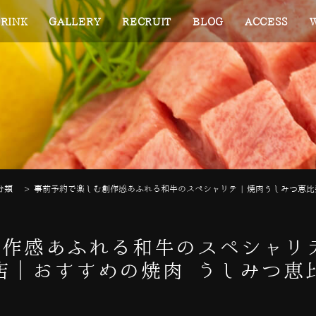
RINK
GALLERY
RECRUIT
BLOG
ACCESS
分類
>
事前予約で楽しむ創作感あふれる和牛のスペシャリテ | 焼肉うしみつ恵比
作感あふれる和牛のスペシャリテ
店｜おすすめの焼肉 うしみつ恵