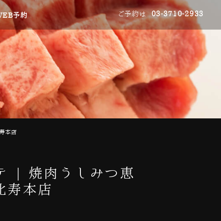
ご予約は
03-3710-2933
WEB予約
寿本店
 | 焼肉うしみつ恵
比寿本店