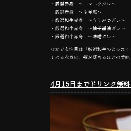
・厳選赤身 〜ニンニクダレ〜
・厳選赤身 〜ネギ塩〜
・厳選和牛赤身 〜うしみつダレ〜
・厳選和牛赤身 〜柚子醤油ダレ〜
・厳選和牛赤身 〜味噌ダレ〜
なかでも注目は「
厳選和牛のとろたく
しめる赤身は、頬が落ちるほどの美味
4月15日までドリンク無料