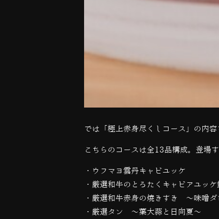
では「極上赤身尽くしコース」の内容
こちらのコースは全13品構成。登場
・
ウフマヨ雲丹キャビユッケ
・
厳選和牛のとろたくキャビアユッケ
・
厳選和牛赤身の焼きすき ～味噌ダ
・
厳選タン 〜葉大蒜と日向夏〜