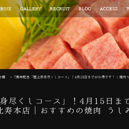
RINK
GALLERY
RECRUIT
BLOG
ACCESS
分類
>
7周年記念「極上赤身尽くしコース」！4月15日までがお得です！ | 焼肉
身尽くしコース」！4月15日まで
比寿本店｜おすすめの焼肉 うし