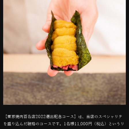
【東京焼肉百名店
2022
選出記念コース】は、当店のスペシャリテ
を盛り込んだ破格のコースです。
1
名様
11,000
円（税込）というリ