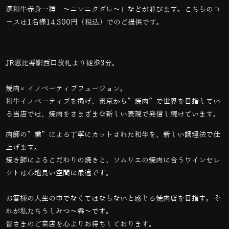
選和牛赤身一種 〜ニンニクダレ〜」などが並びます。こちらのコ
ースは
1
名様
14,300
円（税込）でのご提供です。
JR恵比寿駅西口改札より徒歩3分。
焼肉×イノベーティブフュージョン。
和牛イノベーティブを掲げ、東京から”焼肉”で世界を目指してい
る当店では、
焼肉をさまざまな新しい表現で発信し続けています。
肉師の”業”による丁寧にカットされた和牛を、新しい調理法で仕
上げます。
焼き師によるこだわりの焼きと、ソムリエの焼肉に合うワインセレ
クトは心地良い空間に最適です。
お客様の人生の中でなくてはならないと感じる焼肉店を目指す。そ
れが私たちうしみつ～犇～です。
皆さまのご来店を心よりお待ちしております。