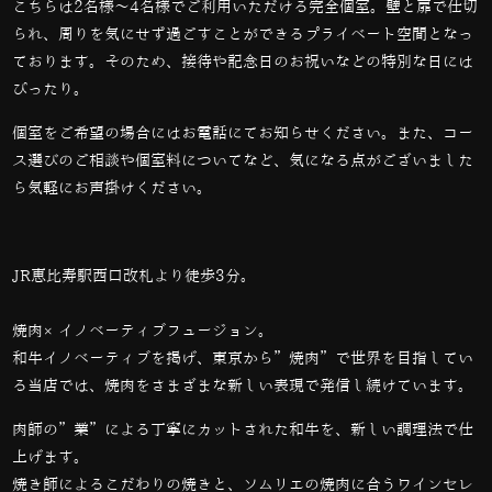
こちらは2名様～4名様でご利用いただける完全個室。壁と扉で仕切
られ、周りを気にせず過ごすことができるプライベート空間となっ
ております。そのため、接待や記念日のお祝いなどの特別な日には
ぴったり。
個室をご希望の場合にはお電話にてお知らせください。また、コー
ス選びのご相談や個室料についてなど、気になる点がございました
ら気軽にお声掛けください。
JR恵比寿駅西口改札より徒歩3分。
焼肉×イノベーティブフュージョン。
和牛イノベーティブを掲げ、東京から”焼肉”で世界を目指してい
る当店では、
焼肉をさまざまな新しい表現で発信し続けています。
肉師の”業”による丁寧にカットされた和牛を、新しい調理法で仕
上げます。
焼き師によるこだわりの焼きと、ソムリエの焼肉に合うワインセレ