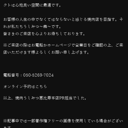
クトは心地良い空間に最適です。
お客様の人生の中でなくてはならないと感じる焼肉店を目指す。そ
れが私たちうしみつ～犇～です。
皆さまのご来店を心よりお待ちしております。
※ご来店の際はお電話かホームページで営業日をご確認の上、ご来
店いただけます様よろしくお願い申し上げます。
電話番号：
050-5269-7024
オンライン予約は
こちら
以上、焼肉うしみつ恵比寿本店PR担当でした。
※記事中では一部著作権フリーの画像を使用している場合がござい