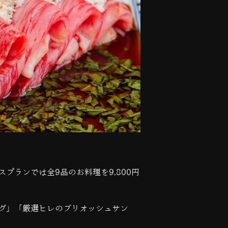
スプランでは全
9
品のお料理を
9,800
円
グ」「厳選ヒレのブリオッシュサン