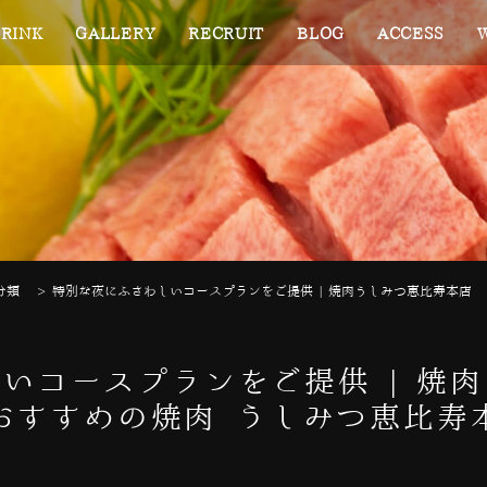
RINK
GALLERY
RECRUIT
BLOG
ACCESS
分類
>
特別な夜にふさわしいコースプランをご提供 | 焼肉うしみつ恵比寿本店
いコースプランをご提供 | 焼
おすすめの焼肉 うしみつ恵比寿