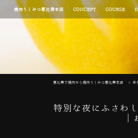
焼肉うしみつ恵比寿本店
CONCEPT
COURSE
D
恵比寿で焼肉なら焼肉うしみつ恵比寿本店
>
未
特別な夜にふさわし
｜