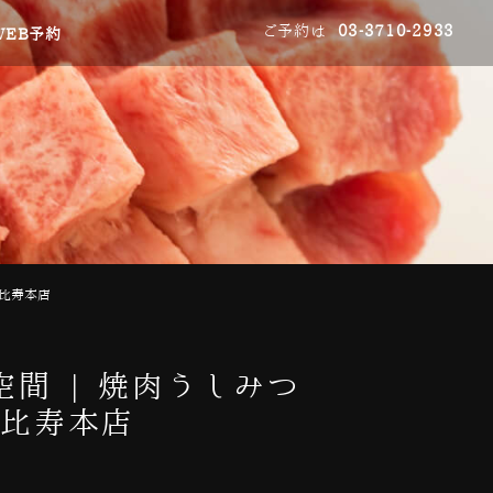
ご予約は
03-3710-2933
WEB予約
恵比寿本店
間 | 焼肉うしみつ
恵比寿本店