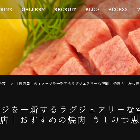
RINK
GALLERY
RECRUIT
BLOG
ACCESS
分類
>
「焼肉屋」のイメージを一新するラグジュアリーな空間 | 焼肉うしみつ
ジを一新するラグジュアリーな空
店｜おすすめの焼肉 うしみつ