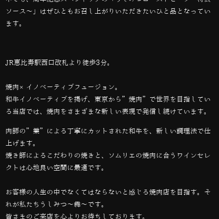
ソース～」はぜひともお召し上がりいただきたいひと品となってい
ます。
JR恵比寿駅西口改札より徒歩3分。
焼肉×イノベーティブフュージョン。
和牛イノベーティブを掲げ、東京から”焼肉”で世界を目指してい
る当店では、
焼肉をさまざまな新しい表現で発信し続けています。
肉師の”業”による丁寧にカットされた和牛を、新しい調理法で仕
上げます。
焼き師によるこだわりの焼きと、ソムリエの焼肉に合うワインセレ
クトは心地良い空間に最適です。
お客様の人生の中でなくてはならないと感じる焼肉店を目指す。そ
れが私たちうしみつ～犇～です。
皆さまのご来店を心よりお待ちしております。