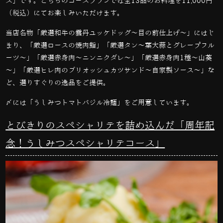
ス」です。こちらのコースプランでは全
13
品のお料理を
11,000
円
（税込）にてお楽しみいただけます。
当店名物「厳選和牛の雲丹ユッケドッグ～目の前仕上げ～」にはじ
まり、「厳選ロースの焼肉鮨」「厳選タン～葉大蒜とグレープフル
ーツ～」「厳選赤身肉～ニンニクダレ～」「厳選赤身肉
1
種～山葵
～」「厳選ヒレ肉のブリオッシュカツサンド～自家製ソース～」な
ど、選りすぐりの逸品をご提供。
〆には「うしみつトマトバジル冷麺」をご用意しています。
とびきりのスペシャリテを詰め込んだ「周年記
念！うしみつスペシャリテコース」